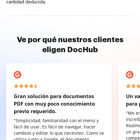
cantidad deducida.
Ve por qué nuestros clientes
eligen DocHub
Gran solución para documentos
Un va
PDF con muy poco conocimiento
para 
previo requerido.
"Me e
increí
"Simplicidad, familiaridad con el menú y
Realme
fácil de usar. Es fácil de navegar, hacer
un gra
cambios y editar lo que necesites. Como se
compet
utiliza junto a Google, el documento