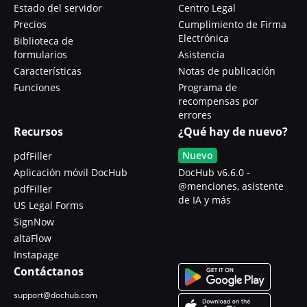
Estado del servidor
Centro Legal
Precios
Cumplimiento de Firma
Electrónica
Biblioteca de
formularios
Asistencia
Características
Notas de publicación
Funciones
Programa de
recompensas por
errores
Recursos
¿Qué hay de nuevo?
Nuevo
pdfFiller
Aplicación móvil DocHub
DocHub v6.6.0 -
@menciones, asistente
pdfFiller
de IA y más
US Legal Forms
SignNow
altaFlow
Instapage
Contáctanos
support@dochub.com