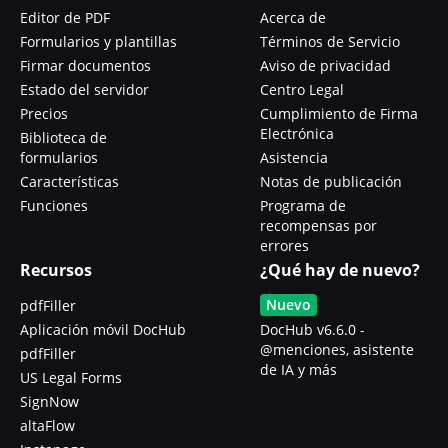
Editor de PDF
Acerca de
Formularios y plantillas
Términos de Servicio
Firmar documentos
Aviso de privacidad
Estado del servidor
Centro Legal
Precios
Cumplimiento de Firma
Electrónica
Biblioteca de
formularios
Asistencia
Características
Notas de publicación
Funciones
Programa de
recompensas por
errores
Recursos
¿Qué hay de nuevo?
Nuevo
pdfFiller
Aplicación móvil DocHub
DocHub v6.6.0 -
@menciones, asistente
pdfFiller
de IA y más
US Legal Forms
SignNow
altaFlow