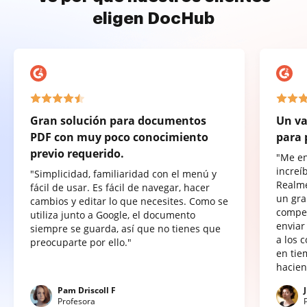
eligen DocHub
Gran solución para documentos
Un va
PDF con muy poco conocimiento
para 
previo requerido.
"Me e
increí
"Simplicidad, familiaridad con el menú y
Realme
fácil de usar. Es fácil de navegar, hacer
un gra
cambios y editar lo que necesites. Como se
compet
utiliza junto a Google, el documento
enviar
siempre se guarda, así que no tienes que
a los 
preocuparte por ello."
en tie
hacien
Pam Driscoll F
Profesora