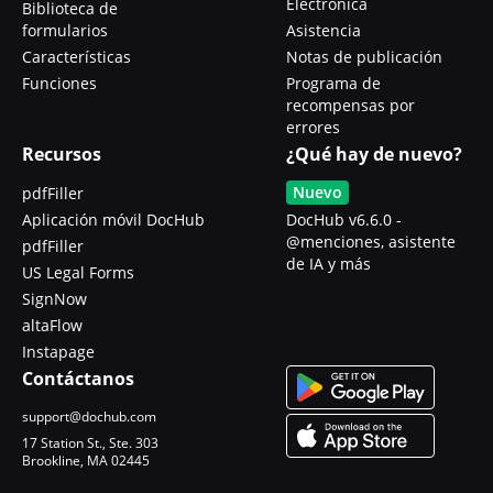
Electrónica
Biblioteca de
formularios
Asistencia
Características
Notas de publicación
Funciones
Programa de
recompensas por
errores
Recursos
¿Qué hay de nuevo?
Nuevo
pdfFiller
Aplicación móvil DocHub
DocHub v6.6.0 -
@menciones, asistente
pdfFiller
de IA y más
US Legal Forms
SignNow
altaFlow
Instapage
Contáctanos
support@dochub.com
17 Station St., Ste. 303
Brookline, MA 02445