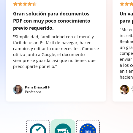
Gran solución para documentos
Un va
PDF con muy poco conocimiento
para 
previo requerido.
"Me e
increí
"Simplicidad, familiaridad con el menú y
Realme
fácil de usar. Es fácil de navegar, hacer
un gra
cambios y editar lo que necesites. Como se
compet
utiliza junto a Google, el documento
enviar
siempre se guarda, así que no tienes que
a los 
preocuparte por ello."
en tie
hacien
Pam Driscoll F
Profesora