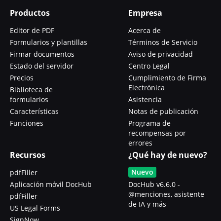
Productos
Empresa
Editor de PDF
Acerca de
Formularios y plantillas
Términos de Servicio
Firmar documentos
Aviso de privacidad
Estado del servidor
Centro Legal
Precios
Cumplimiento de Firma
Electrónica
Biblioteca de
formularios
Asistencia
Características
Notas de publicación
Funciones
Programa de
recompensas por
errores
Recursos
¿Qué hay de nuevo?
Nuevo
pdfFiller
Aplicación móvil DocHub
DocHub v6.6.0 -
@menciones, asistente
pdfFiller
de IA y más
US Legal Forms
SignNow