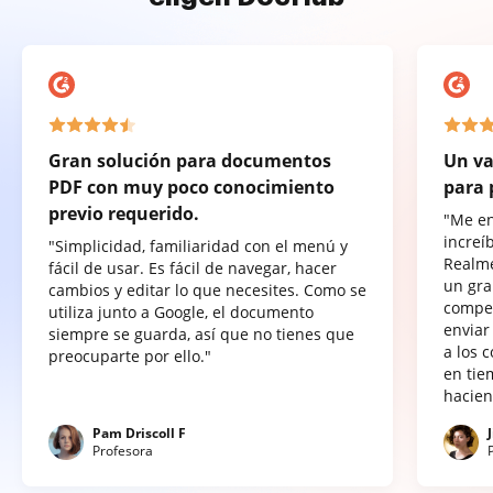
Gran solución para documentos
Un va
PDF con muy poco conocimiento
para 
previo requerido.
"Me e
increí
"Simplicidad, familiaridad con el menú y
Realme
fácil de usar. Es fácil de navegar, hacer
un gra
cambios y editar lo que necesites. Como se
compet
utiliza junto a Google, el documento
enviar
siempre se guarda, así que no tienes que
a los 
preocuparte por ello."
en tie
hacien
Pam Driscoll F
Profesora