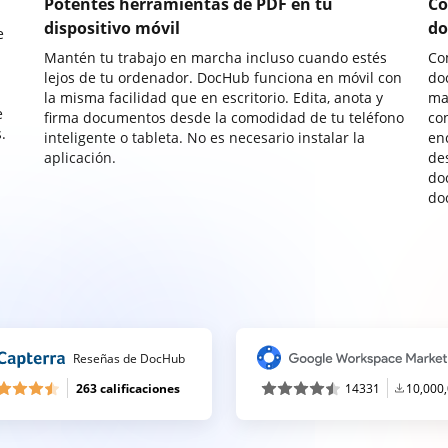
Potentes herramientas de PDF en tu
Co
dispositivo móvil
do
e
Mantén tu trabajo en marcha incluso cuando estés
Co
lejos de tu ordenador. DocHub funciona en móvil con
do
la misma facilidad que en escritorio. Edita, anota y
ma
e
firma documentos desde la comodidad de tu teléfono
co
.
inteligente o tableta. No es necesario instalar la
enc
aplicación.
de
do
do
Reseñas de DocHub
263 calificaciones
14331
10,000