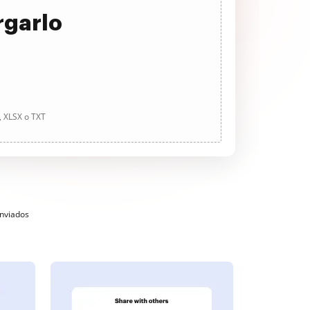
rgarlo
, XLSX o TXT
enviados