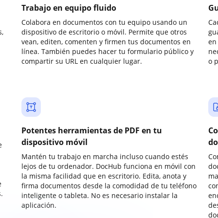
Trabajo en equipo fluido
Gu
Colabora en documentos con tu equipo usando un
Ca
,
dispositivo de escritorio o móvil. Permite que otros
gu
vean, editen, comenten y firmen tus documentos en
en 
línea. También puedes hacer tu formulario público y
ne
compartir su URL en cualquier lugar.
o 
Potentes herramientas de PDF en tu
Co
dispositivo móvil
do
e
Mantén tu trabajo en marcha incluso cuando estés
Co
lejos de tu ordenador. DocHub funciona en móvil con
do
la misma facilidad que en escritorio. Edita, anota y
ma
e
firma documentos desde la comodidad de tu teléfono
co
.
inteligente o tableta. No es necesario instalar la
enc
aplicación.
de
do