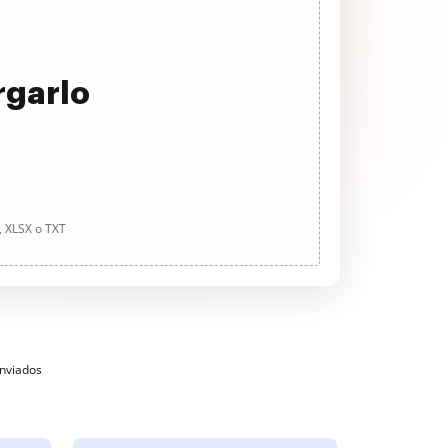
rgarlo
, XLSX o TXT
enviados