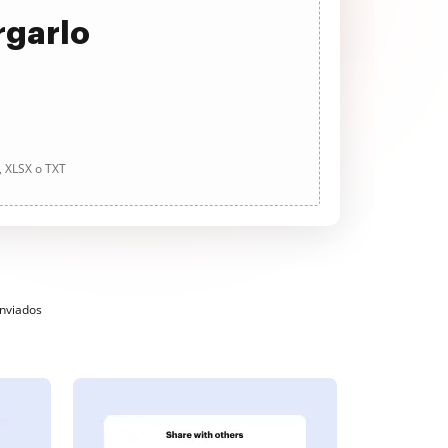
rgarlo
, XLSX o TXT
enviados