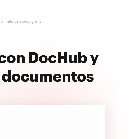
formato de apodo gratis
 con DocHub y
s documentos