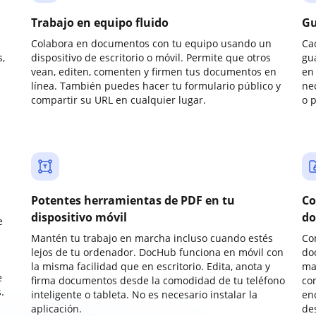
Trabajo en equipo fluido
Gu
Colabora en documentos con tu equipo usando un
Ca
,
dispositivo de escritorio o móvil. Permite que otros
gu
vean, editen, comenten y firmen tus documentos en
en 
línea. También puedes hacer tu formulario público y
ne
compartir su URL en cualquier lugar.
o 
Potentes herramientas de PDF en tu
Co
dispositivo móvil
do
e
Mantén tu trabajo en marcha incluso cuando estés
Co
lejos de tu ordenador. DocHub funciona en móvil con
do
la misma facilidad que en escritorio. Edita, anota y
ma
e
firma documentos desde la comodidad de tu teléfono
co
.
inteligente o tableta. No es necesario instalar la
enc
aplicación.
de