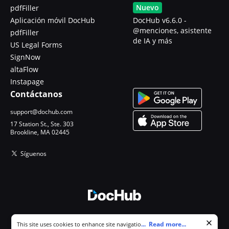
Nuevo
pdfFiller
Aplicación móvil DocHub
DocHub v6.6.0 -
@menciones, asistente
pdfFiller
de IA y más
US Legal Forms
SignNow
altaFlow
Instapage
Contáctanos
support@dochub.com
17 Station St., Ste. 303
Brookline, MA 02445
Síguenos
© 2026 DocHub, LLC
Cookie consent notice
...
Read more...
This site uses cookies to enhance site navigation and personalize
Todos los derechos reservados.