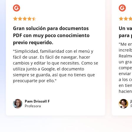
Gran solución para documentos
Un va
PDF con muy poco conocimiento
para 
previo requerido.
"Me e
increí
"Simplicidad, familiaridad con el menú y
Realme
fácil de usar. Es fácil de navegar, hacer
un gra
cambios y editar lo que necesites. Como se
compet
utiliza junto a Google, el documento
enviar
siempre se guarda, así que no tienes que
a los 
preocuparte por ello."
en tie
hacien
Pam Driscoll F
Profesora