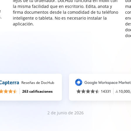
lejos de tu ordenador. DocHub funciona en móvil con
do
la misma facilidad que en escritorio. Edita, anota y
ma
e
firma documentos desde la comodidad de tu teléfono
co
.
inteligente o tableta. No es necesario instalar la
enc
aplicación.
de
do
do
Reseñas de DocHub
263 calificaciones
14331
10,000
2 de junio de 2026