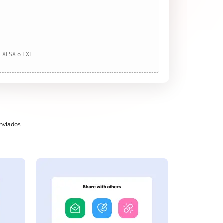
, XLSX o TXT
enviados