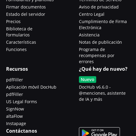
Firmar documentos
Aviso de privacidad
Estado del servidor
Centro Legal
Precios
Cumplimiento de Firma
Electrónica
Biblioteca de
formularios
Asistencia
Características
Notas de publicación
Funciones
Programa de
recompensas por
errores
Recursos
¿Qué hay de nuevo?
Nuevo
pdfFiller
Aplicación móvil DocHub
DocHub v6.6.0 -
@menciones, asistente
pdfFiller
de IA y más
US Legal Forms
SignNow
altaFlow
Instapage
Contáctanos