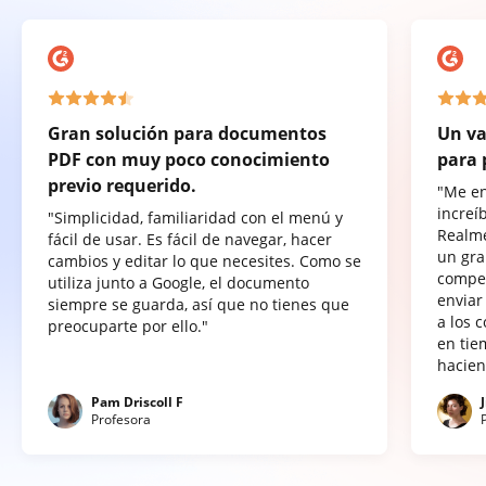
Gran solución para documentos
Un va
PDF con muy poco conocimiento
para 
previo requerido.
"Me e
increí
"Simplicidad, familiaridad con el menú y
Realme
fácil de usar. Es fácil de navegar, hacer
un gra
cambios y editar lo que necesites. Como se
compet
utiliza junto a Google, el documento
enviar
siempre se guarda, así que no tienes que
a los 
preocuparte por ello."
en tie
hacien
Pam Driscoll F
Profesora