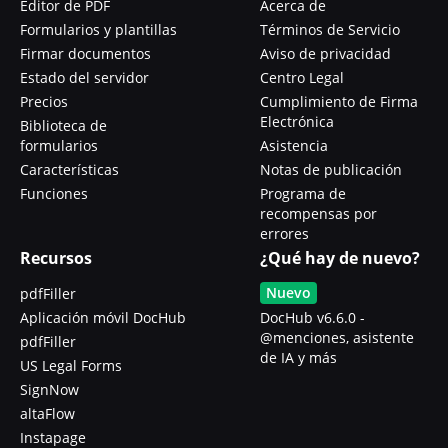
Editor de PDF
Acerca de
Formularios y plantillas
Términos de Servicio
Firmar documentos
Aviso de privacidad
Estado del servidor
Centro Legal
Precios
Cumplimiento de Firma
Electrónica
Biblioteca de
formularios
Asistencia
Características
Notas de publicación
Funciones
Programa de
recompensas por
errores
Recursos
¿Qué hay de nuevo?
Nuevo
pdfFiller
Aplicación móvil DocHub
DocHub v6.6.0 -
@menciones, asistente
pdfFiller
de IA y más
US Legal Forms
SignNow
altaFlow
Instapage