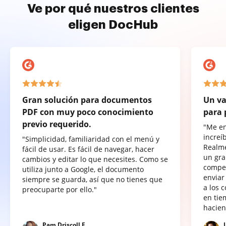
Ve por qué nuestros clientes
eligen DocHub
Gran solución para documentos
Un va
PDF con muy poco conocimiento
para 
previo requerido.
"Me e
increí
"Simplicidad, familiaridad con el menú y
Realme
fácil de usar. Es fácil de navegar, hacer
un gra
cambios y editar lo que necesites. Como se
compet
utiliza junto a Google, el documento
enviar
siempre se guarda, así que no tienes que
a los 
preocuparte por ello."
en tie
hacien
Pam Driscoll F