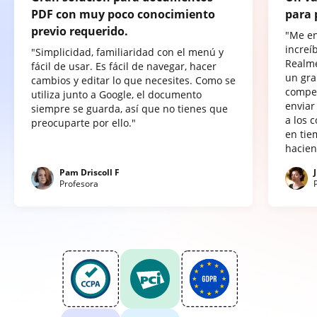
PDF con muy poco conocimiento
para 
previo requerido.
"Me e
increí
"Simplicidad, familiaridad con el menú y
Realme
fácil de usar. Es fácil de navegar, hacer
un gra
cambios y editar lo que necesites. Como se
compet
utiliza junto a Google, el documento
enviar
siempre se guarda, así que no tienes que
a los 
preocuparte por ello."
en tie
hacien
Pam Driscoll F
Profesora