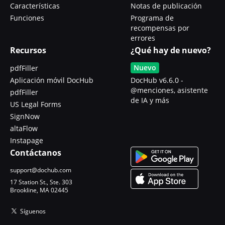
Características
Notas de publicación
Funciones
Programa de
recompensas por
errores
Recursos
¿Qué hay de nuevo?
Nuevo
pdfFiller
Aplicación móvil DocHub
DocHub v6.6.0 -
@menciones, asistente
pdfFiller
de IA y más
US Legal Forms
SignNow
altaFlow
Instapage
Contáctanos
support@dochub.com
17 Station St., Ste. 303
Brookline, MA 02445
Síguenos