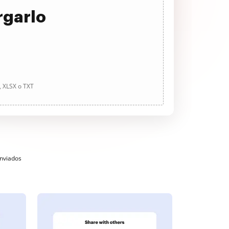
rgarlo
, XLSX o TXT
enviados