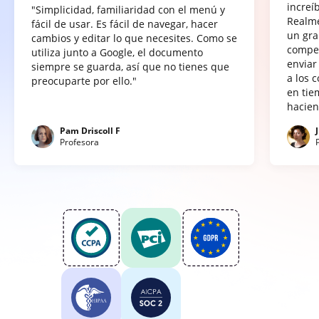
increí
"Simplicidad, familiaridad con el menú y
Realme
fácil de usar. Es fácil de navegar, hacer
un gra
cambios y editar lo que necesites. Como se
compet
utiliza junto a Google, el documento
enviar
siempre se guarda, así que no tienes que
a los 
preocuparte por ello."
en tie
hacien
Pam Driscoll F
Profesora