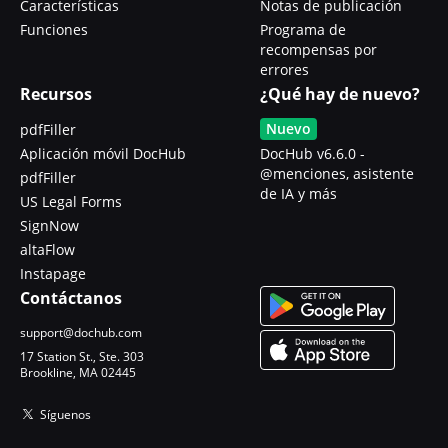
Características
Notas de publicación
Funciones
Programa de
recompensas por
errores
Recursos
¿Qué hay de nuevo?
Nuevo
pdfFiller
Aplicación móvil DocHub
DocHub v6.6.0 -
@menciones, asistente
pdfFiller
de IA y más
US Legal Forms
SignNow
altaFlow
Instapage
Contáctanos
support@dochub.com
17 Station St., Ste. 303
Brookline, MA 02445
Síguenos