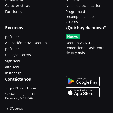
Características
Notas de publicación
Funciones
Programa de
recompensas por
errores
Recursos
¿Qué hay de nuevo?
Nuevo
pdfFiller
Aplicación móvil DocHub
DocHub v6.6.0 -
@menciones, asistente
pdfFiller
de IA y más
US Legal Forms
SignNow
altaFlow
Instapage
Contáctanos
support@dochub.com
17 Station St., Ste. 303
Brookline, MA 02445
Síguenos