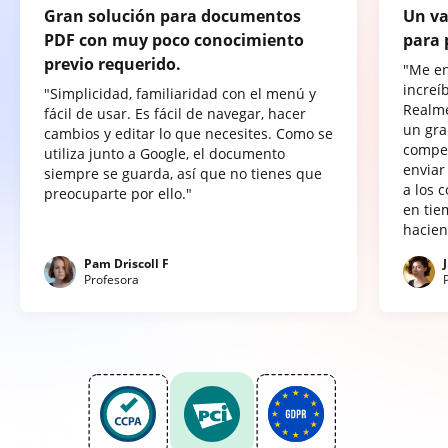
Gran solución para documentos
Un va
PDF con muy poco conocimiento
para 
previo requerido.
"Me e
increí
"Simplicidad, familiaridad con el menú y
Realme
fácil de usar. Es fácil de navegar, hacer
un gra
cambios y editar lo que necesites. Como se
compet
utiliza junto a Google, el documento
enviar
siempre se guarda, así que no tienes que
a los 
preocuparte por ello."
en tie
hacien
Pam Driscoll F
Profesora