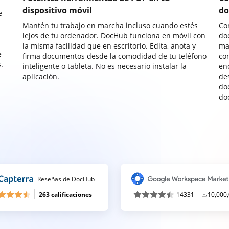
dispositivo móvil
do
e
Mantén tu trabajo en marcha incluso cuando estés
Co
lejos de tu ordenador. DocHub funciona en móvil con
do
la misma facilidad que en escritorio. Edita, anota y
ma
e
firma documentos desde la comodidad de tu teléfono
co
.
inteligente o tableta. No es necesario instalar la
enc
aplicación.
de
do
do
Reseñas de DocHub
263 calificaciones
14331
10,000