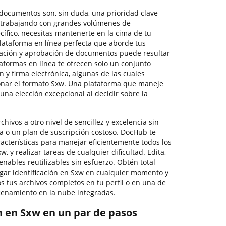
documentos son, sin duda, una prioridad clave
a trabajando con grandes volúmenes de
ífico, necesitas mantenerte en la cima de tu
lataforma en línea perfecta que aborde tus
eación y aprobación de documentos puede resultar
formas en línea te ofrecen solo un conjunto
n y firma electrónica, algunas de las cuales
onar el formato Sxw. Una plataforma que maneje
 una elección excepcional al decidir sobre la
rchivos a otro nivel de sencillez y excelencia sin
a o un plan de suscripción costoso. DocHub te
acterísticas para manejar eficientemente todos los
w, y realizar tareas de cualquier dificultad. Edita,
enables reutilizables sin esfuerzo. Obtén total
regar identificación en Sxw en cualquier momento y
 tus archivos completos en tu perfil o en una de
cenamiento en la nube integradas.
n en Sxw en un par de pasos