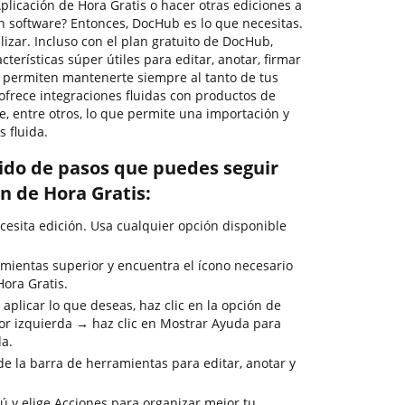
licación de Hora Gratis o hacer otras ediciones a
n software? Entonces, DocHub es lo que necesitas.
tilizar. Incluso con el plan gratuito de DocHub,
terísticas súper útiles para editar, anotar, firmar
 permiten mantenerte siempre al tanto de tus
ofrece integraciones fluidas con productos de
, entre otros, lo que permite una importación y
 fluida.
rido de pasos que puedes seguir
n de Hora Gratis:
esita edición. Usa cualquier opción disponible
mientas superior y encuentra el ícono necesario
Hora Gratis.
aplicar lo que deseas, haz clic en la opción de
or izquierda → haz clic en Mostrar Ayuda para
da.
de la barra de herramientas para editar, anotar y
ú y elige Acciones para organizar mejor tu