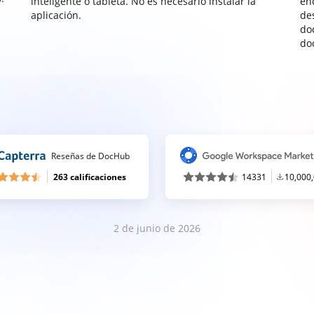
inteligente o tableta. No es necesario instalar la
enc
aplicación.
de
do
do
Reseñas de DocHub
263 calificaciones
14331
10,000
2 de junio de 2026