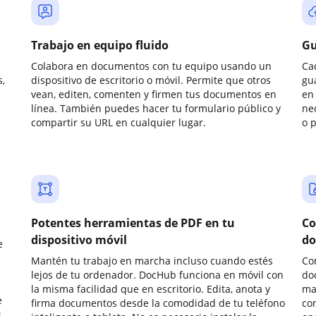
Trabajo en equipo fluido
Gu
Colabora en documentos con tu equipo usando un
Ca
,
dispositivo de escritorio o móvil. Permite que otros
gu
vean, editen, comenten y firmen tus documentos en
en 
línea. También puedes hacer tu formulario público y
ne
compartir su URL en cualquier lugar.
o 
Potentes herramientas de PDF en tu
Co
dispositivo móvil
do
e
Mantén tu trabajo en marcha incluso cuando estés
Co
lejos de tu ordenador. DocHub funciona en móvil con
do
la misma facilidad que en escritorio. Edita, anota y
ma
e
firma documentos desde la comodidad de tu teléfono
co
.