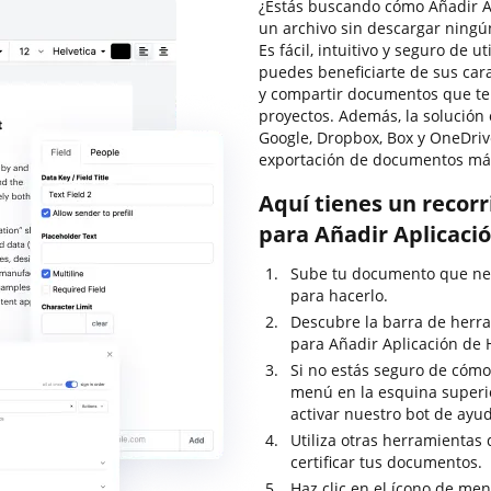
¿Estás buscando cómo Añadir Ap
un archivo sin descargar ningú
Es fácil, intuitivo y seguro de u
puedes beneficiarte de sus carac
y compartir documentos que te
proyectos. Además, la solución 
Google, Dropbox, Box y OneDrive
exportación de documentos más
Aquí tienes un recor
para Añadir Aplicació
Sube tu documento que nec
para hacerlo.
Descubre la barra de herra
para Añadir Aplicación de 
Si no estás seguro de cómo 
menú en la esquina superi
activar nuestro bot de ayu
Utiliza otras herramientas 
certificar tus documentos.
Haz clic en el ícono de men