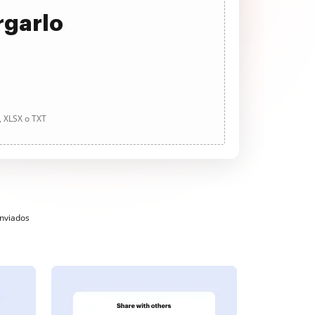
rgarlo
, XLSX o TXT
enviados