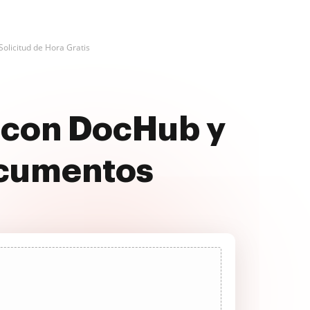
olicitud de Hora Gratis
s con DocHub y
ocumentos