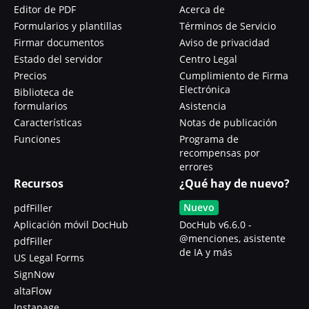
Editor de PDF
Acerca de
Formularios y plantillas
Términos de Servicio
Firmar documentos
Aviso de privacidad
Estado del servidor
Centro Legal
Precios
Cumplimiento de Firma
Electrónica
Biblioteca de
formularios
Asistencia
Características
Notas de publicación
Funciones
Programa de
recompensas por
errores
Recursos
¿Qué hay de nuevo?
Nuevo
pdfFiller
Aplicación móvil DocHub
DocHub v6.6.0 -
@menciones, asistente
pdfFiller
de IA y más
US Legal Forms
SignNow
altaFlow
Instapage