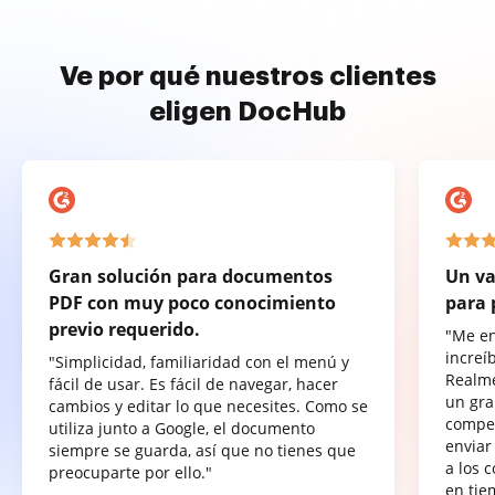
Ve por qué nuestros clientes
eligen DocHub
Gran solución para documentos
Un va
PDF con muy poco conocimiento
para 
previo requerido.
"Me e
increí
"Simplicidad, familiaridad con el menú y
Realme
fácil de usar. Es fácil de navegar, hacer
un gra
cambios y editar lo que necesites. Como se
compet
utiliza junto a Google, el documento
enviar
siempre se guarda, así que no tienes que
a los 
preocuparte por ello."
en tie