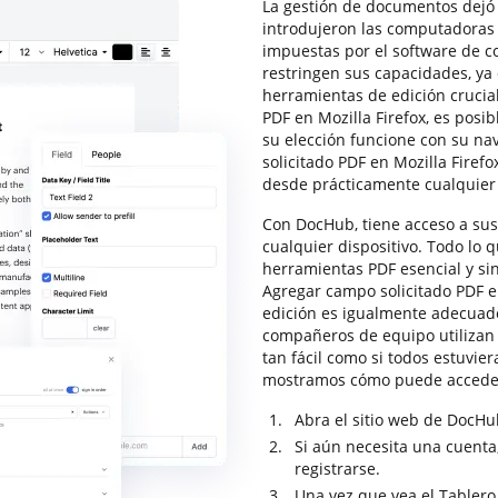
La gestión de documentos dejó 
introdujeron las computadoras e
impuestas por el software de c
restringen sus capacidades, ya
herramientas de edición crucial
PDF en Mozilla Firefox, es posi
su elección funcione con su n
solicitado PDF en Mozilla Firef
desde prácticamente cualquier
Con DocHub, tiene acceso a sus 
cualquier dispositivo. Todo lo 
herramientas PDF esencial y sin
Agregar campo solicitado PDF en
edición es igualmente adecuado 
compañeros de equipo utilizan 
tan fácil como si todos estuvie
mostramos cómo puede acceder
Abra el sitio web de DocHub
Si aún necesita una cuenta,
registrarse.
Una vez que vea el Tablero