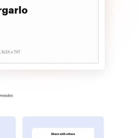
rgarlo
, XLSX o TXT
enviados