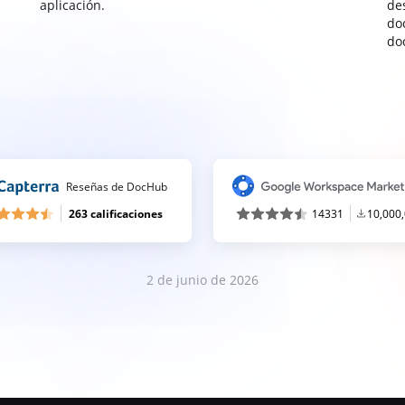
aplicación.
de
do
do
Reseñas de DocHub
263 calificaciones
14331
10,000
2 de junio de 2026