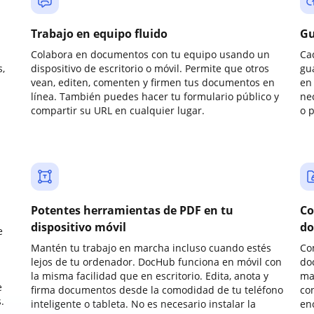
Trabajo en equipo fluido
Gu
Colabora en documentos con tu equipo usando un
Ca
,
dispositivo de escritorio o móvil. Permite que otros
gu
vean, editen, comenten y firmen tus documentos en
en 
línea. También puedes hacer tu formulario público y
ne
compartir su URL en cualquier lugar.
o 
Potentes herramientas de PDF en tu
Co
dispositivo móvil
do
e
Mantén tu trabajo en marcha incluso cuando estés
Co
lejos de tu ordenador. DocHub funciona en móvil con
do
la misma facilidad que en escritorio. Edita, anota y
ma
e
firma documentos desde la comodidad de tu teléfono
co
.
inteligente o tableta. No es necesario instalar la
enc