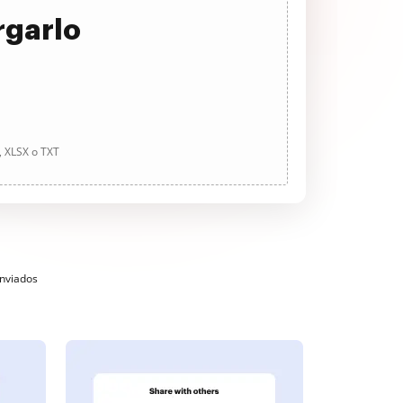
rgarlo
, XLSX o TXT
enviados