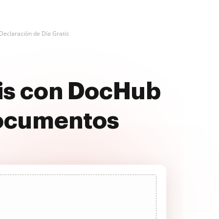
Declaración de Día Gratis
tis con DocHub
documentos