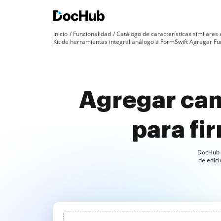
Inicio
Funcionalidad
Catálogo de características similares
Kit de herramientas integral análogo a FormSwift Agregar F
Agregar camp
para fi
DocHub e
de edici