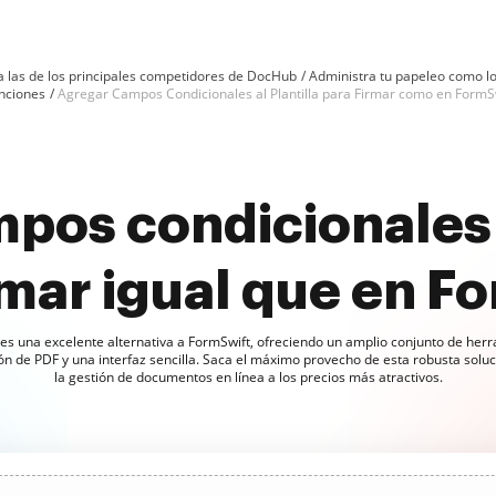
 a las de los principales competidores de DocHub
Administra tu papeleo como l
unciones
Agregar Campos Condicionales al Plantilla para Firmar como en FormS
os condicionales a
rmar igual que en F
s una excelente alternativa a FormSwift, ofreciendo un amplio conjunto de her
ón de PDF y una interfaz sencilla. Saca el máximo provecho de esta robusta solu
la gestión de documentos en línea a los precios más atractivos.