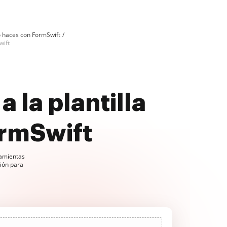
o haces con FormSwift
wift
 la plantilla
ormSwift
ramientas
ción para