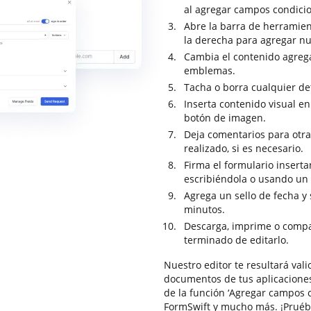
al agregar campos condicion
Abre la barra de herramie
la derecha para agregar n
Cambia el contenido agrega
emblemas.
Tacha o borra cualquier de
Inserta contenido visual e
botón de imagen.
Deja comentarios para otra
realizado, si es necesario.
Firma el formulario insert
escribiéndola o usando un
Agrega un sello de fecha y 
minutos.
Descarga, imprime o compa
terminado de editarlo.
Nuestro editor te resultará val
documentos de tus aplicaciones
de la función ‘Agregar campos co
FormSwift y mucho más. ¡Pruébal