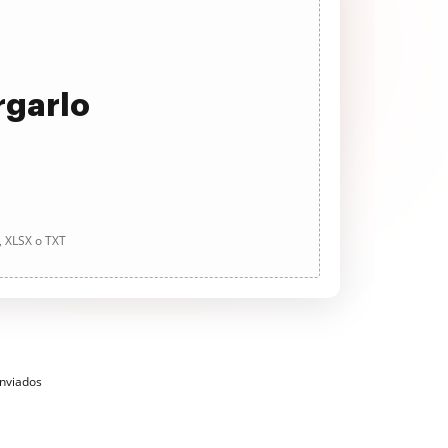
rgarlo
, XLSX o TXT
enviados