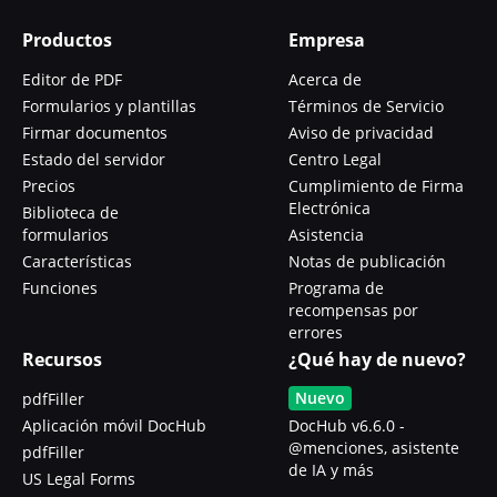
Productos
Empresa
Editor de PDF
Acerca de
Formularios y plantillas
Términos de Servicio
Firmar documentos
Aviso de privacidad
Estado del servidor
Centro Legal
Precios
Cumplimiento de Firma
Electrónica
Biblioteca de
formularios
Asistencia
Características
Notas de publicación
Funciones
Programa de
recompensas por
errores
Recursos
¿Qué hay de nuevo?
Nuevo
pdfFiller
Aplicación móvil DocHub
DocHub v6.6.0 -
@menciones, asistente
pdfFiller
de IA y más
US Legal Forms