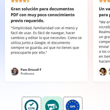
Gran solución para documentos
Un va
PDF con muy poco conocimiento
para 
previo requerido.
"Me e
increí
"Simplicidad, familiaridad con el menú y
Realme
fácil de usar. Es fácil de navegar, hacer
un gra
cambios y editar lo que necesites. Como se
compet
utiliza junto a Google, el documento
enviar
siempre se guarda, así que no tienes que
a los 
preocuparte por ello."
en tie
hacien
Pam Driscoll F
Profesora