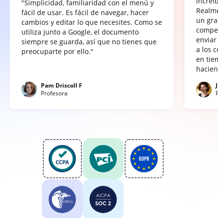
increí
"Simplicidad, familiaridad con el menú y
Realme
fácil de usar. Es fácil de navegar, hacer
un gra
cambios y editar lo que necesites. Como se
compet
utiliza junto a Google, el documento
enviar
siempre se guarda, así que no tienes que
a los 
preocuparte por ello."
en tie
hacien
Pam Driscoll F
Profesora