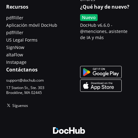
Recursos
¿Qué hay de nuevo?
Nuevo
pdfFiller
Aplicación móvil DocHub
DocHub v6.6.0 -
@menciones, asistente
pdfFiller
de IA y más
US Legal Forms
SignNow
altaFlow
Instapage
Contáctanos
support@dochub.com
17 Station St., Ste. 303
Brookline, MA 02445
Síguenos