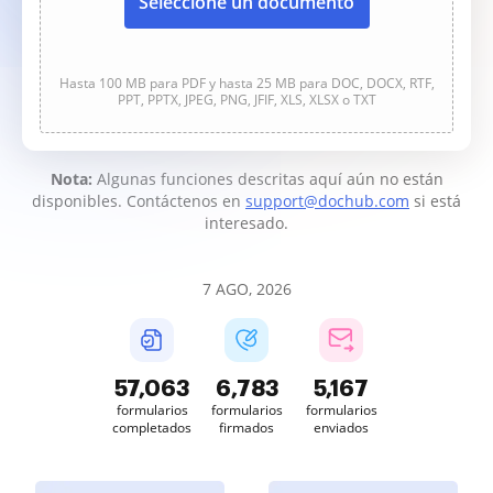
Seleccione un documento
Hasta 100 MB para PDF y hasta 25 MB para DOC, DOCX, RTF,
PPT, PPTX, JPEG, PNG, JFIF, XLS, XLSX o TXT
Nota:
Algunas funciones descritas aquí aún no están
disponibles. Contáctenos en
support@dochub.com
si está
interesado.
7 AGO, 2026
57,064
6,783
5,167
formularios
formularios
formularios
completados
firmados
enviados