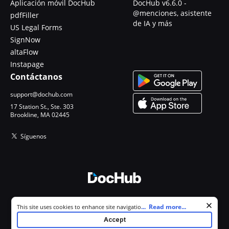
Aplicación móvil DocHub
DocHub v6.6.0 -
@menciones, asistente
pdfFiller
de IA y más
US Legal Forms
SignNow
altaFlow
Instapage
Contáctanos
support@dochub.com
17 Station St., Ste. 303
Brookline, MA 02445
Síguenos
© 2026 DocHub, LLC
Cookie consent notice
...
Read more...
This site uses cookies to enhance site navigation and personalize
Todos los derechos reservados.
your experience. By using this site you agree to our use of cookies as
Accept
described in our
Privacy Notice
. You can modify your selections by