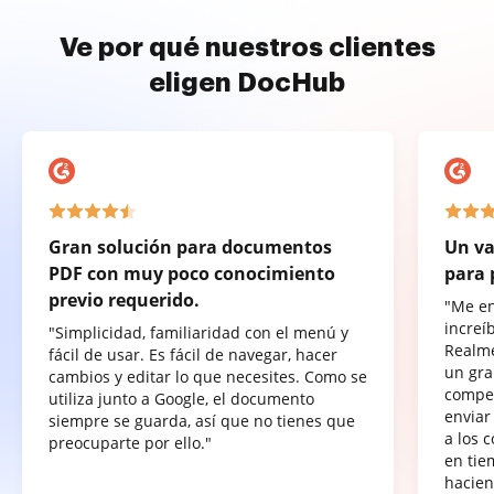
Ve por qué nuestros clientes
eligen DocHub
Gran solución para documentos
Un va
PDF con muy poco conocimiento
para 
previo requerido.
"Me e
increí
"Simplicidad, familiaridad con el menú y
Realme
fácil de usar. Es fácil de navegar, hacer
un gra
cambios y editar lo que necesites. Como se
compet
utiliza junto a Google, el documento
enviar
siempre se guarda, así que no tienes que
a los 
preocuparte por ello."
en tie
hacien