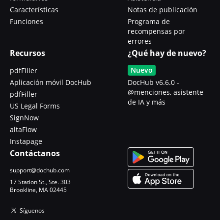
Características
Notas de publicación
Funciones
Programa de
recompensas por
errores
Recursos
¿Qué hay de nuevo?
Nuevo
pdfFiller
Aplicación móvil DocHub
DocHub v6.6.0 -
@menciones, asistente
pdfFiller
de IA y más
US Legal Forms
SignNow
altaFlow
Instapage
Contáctanos
support@dochub.com
17 Station St., Ste. 303
Brookline, MA 02445
Síguenos