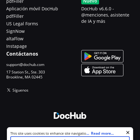
Nuevo
pdfFiller
Aplicación móvil DocHub
DocHub v6.6.0 -
@menciones, asistente
pdfFiller
de IA y más
US Legal Forms
SignNow
altaFlow
Instapage
Contáctanos
support@dochub.com
17 Station St., Ste. 303
Brookline, MA 02445
Síguenos
© 2026 DocHub, LLC
Cookie consent notice
...
Read more...
This site uses cookies to enhance site navigation and personalize
Todos los derechos reservados.
your experience. By using this site you agree to our use of cookies as