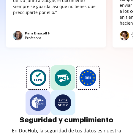
utiliza junto a Google, el documento
enviar
siempre se guarda, así que no tienes que
a los 
preocuparte por ello."
en tie
hacien
Pam Driscoll F
Profesora
Seguridad y cumplimiento
En DocHub, la seguridad de tus datos es nuestra