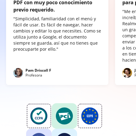
PDF con muy poco conocimiento
para 
previo requerido.
"Me e
increí
"Simplicidad, familiaridad con el menú y
Realme
fácil de usar. Es fácil de navegar, hacer
un gra
cambios y editar lo que necesites. Como se
compet
utiliza junto a Google, el documento
enviar
siempre se guarda, así que no tienes que
a los 
preocuparte por ello."
en tie
hacien
Pam Driscoll F
Profesora