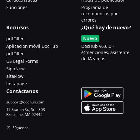
Funciones
Programa de
recompensas por
errores
Recursos
¿Qué hay de nuevo?
Nuevo
pdfFiller
Aplicación móvil DocHub
DocHub v6.6.0 -
@menciones, asistente
pdfFiller
de IA y más
US Legal Forms
SignNow
altaFlow
Instapage
Contáctanos
support@dochub.com
17 Station St., Ste. 303
Brookline, MA 02445
Síguenos