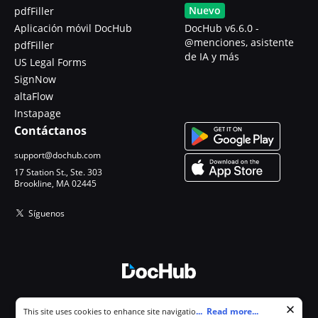
Nuevo
pdfFiller
Aplicación móvil DocHub
DocHub v6.6.0 -
@menciones, asistente
pdfFiller
de IA y más
US Legal Forms
SignNow
altaFlow
Instapage
Contáctanos
support@dochub.com
17 Station St., Ste. 303
Brookline, MA 02445
Síguenos
© 2026 DocHub, LLC
Cookie consent notice
...
Read more...
This site uses cookies to enhance site navigation and personalize
Todos los derechos reservados.