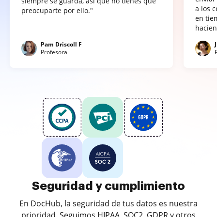
siempre se guarda, así que no tienes que
a los 
preocuparte por ello."
en tie
hacien
Pam Driscoll F
Profesora
Seguridad y cumplimiento
En DocHub, la seguridad de tus datos es nuestra
prioridad. Seguimos HIPAA, SOC2, GDPR y otros