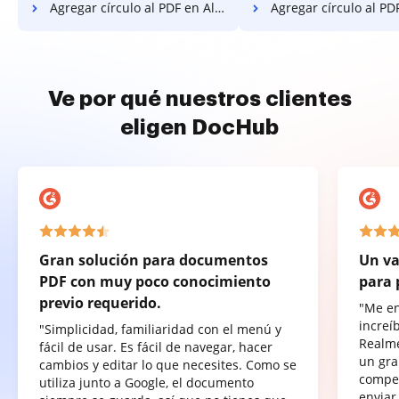
Agregar círculo al PDF en Alcatel
Agregar círculo al PDF 
Ve por qué nuestros clientes
eligen DocHub
Gran solución para documentos
Un va
PDF con muy poco conocimiento
para 
previo requerido.
"Me e
increí
"Simplicidad, familiaridad con el menú y
Realme
fácil de usar. Es fácil de navegar, hacer
un gra
cambios y editar lo que necesites. Como se
compet
utiliza junto a Google, el documento
enviar