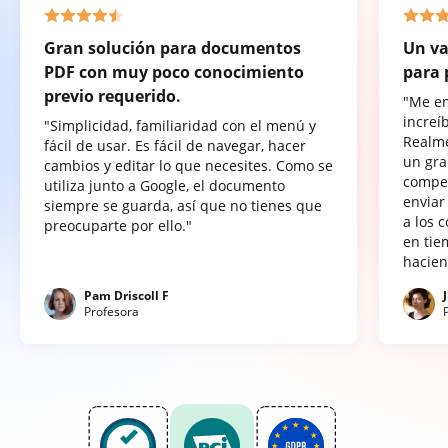
Gran solución para documentos
Un va
PDF con muy poco conocimiento
para 
previo requerido.
"Me e
increí
"Simplicidad, familiaridad con el menú y
Realme
fácil de usar. Es fácil de navegar, hacer
un gra
cambios y editar lo que necesites. Como se
compet
utiliza junto a Google, el documento
enviar
siempre se guarda, así que no tienes que
a los 
preocuparte por ello."
en tie
hacien
Pam Driscoll F
Profesora