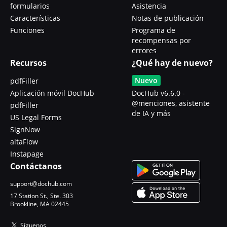
formularios
Asistencia
Características
Notas de publicación
Funciones
Programa de
recompensas por
errores
Recursos
¿Qué hay de nuevo?
Nuevo
pdfFiller
Aplicación móvil DocHub
DocHub v6.6.0 -
@menciones, asistente
pdfFiller
de IA y más
US Legal Forms
SignNow
altaFlow
Instapage
Contáctanos
support@dochub.com
17 Station St., Ste. 303
Brookline, MA 02445
Síguenos