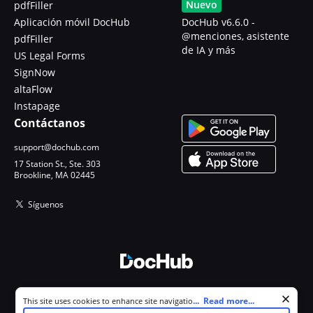
Nuevo
pdfFiller
Aplicación móvil DocHub
DocHub v6.6.0 -
@menciones, asistente
pdfFiller
de IA y más
US Legal Forms
SignNow
altaFlow
Instapage
Contáctanos
support@dochub.com
17 Station St., Ste. 303
Brookline, MA 02445
Síguenos
© 2026 DocHub, LLC
Cookie consent notice
...
Read more...
This site uses cookies to enhance site navigation and personalize
Todos los derechos reservados.