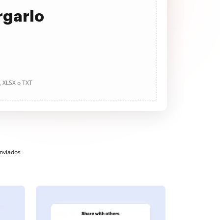
rgarlo
, XLSX o TXT
enviados