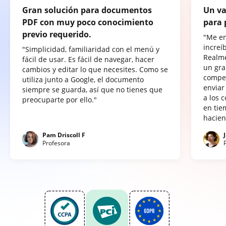
Gran solución para documentos
Un va
PDF con muy poco conocimiento
para 
previo requerido.
"Me e
increí
"Simplicidad, familiaridad con el menú y
Realme
fácil de usar. Es fácil de navegar, hacer
un gra
cambios y editar lo que necesites. Como se
compet
utiliza junto a Google, el documento
enviar
siempre se guarda, así que no tienes que
a los 
preocuparte por ello."
en tie
hacien
Pam Driscoll F
Profesora