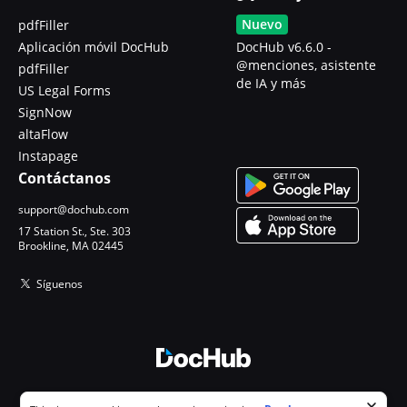
Nuevo
pdfFiller
Aplicación móvil DocHub
DocHub v6.6.0 -
@menciones, asistente
pdfFiller
de IA y más
US Legal Forms
SignNow
altaFlow
Instapage
Contáctanos
support@dochub.com
17 Station St., Ste. 303
Brookline, MA 02445
Síguenos
© 2026 DocHub, LLC