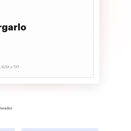
rgarlo
, XLSX o TXT
enviados