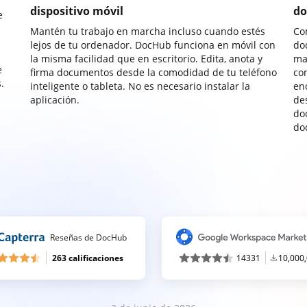
dispositivo móvil
do
e
Mantén tu trabajo en marcha incluso cuando estés
Co
lejos de tu ordenador. DocHub funciona en móvil con
do
la misma facilidad que en escritorio. Edita, anota y
ma
e
firma documentos desde la comodidad de tu teléfono
co
.
inteligente o tableta. No es necesario instalar la
enc
aplicación.
de
do
do
Reseñas de DocHub
263 calificaciones
14331
10,000