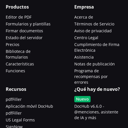
Productos
Empresa
Editor de PDF
Acerca de
Formularios y plantillas
Términos de Servicio
Firmar documentos
Aviso de privacidad
Estado del servidor
Centro Legal
Precios
Cumplimiento de Firma
Electrónica
Biblioteca de
formularios
Asistencia
Características
Notas de publicación
Funciones
Programa de
recompensas por
errores
Recursos
¿Qué hay de nuevo?
Nuevo
pdfFiller
Aplicación móvil DocHub
DocHub v6.6.0 -
@menciones, asistente
pdfFiller
de IA y más
US Legal Forms
SignNow