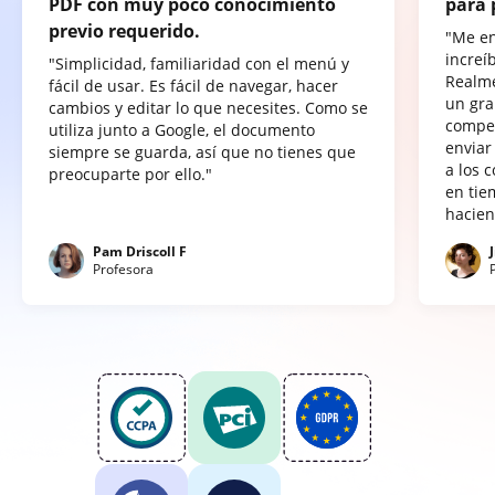
PDF con muy poco conocimiento
para 
previo requerido.
"Me e
increí
"Simplicidad, familiaridad con el menú y
Realme
fácil de usar. Es fácil de navegar, hacer
un gra
cambios y editar lo que necesites. Como se
compet
utiliza junto a Google, el documento
enviar
siempre se guarda, así que no tienes que
a los 
preocuparte por ello."
en tie
hacien
Pam Driscoll F
Profesora