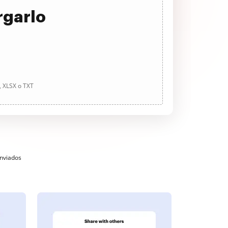
rgarlo
, XLSX o TXT
enviados