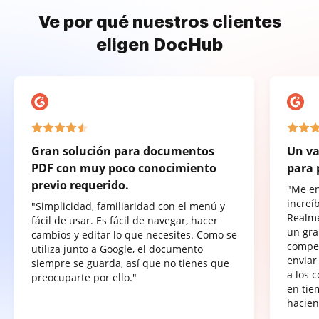
Ve por qué nuestros clientes
eligen DocHub
Gran solución para documentos
Un va
PDF con muy poco conocimiento
para 
previo requerido.
"Me e
increí
"Simplicidad, familiaridad con el menú y
Realme
fácil de usar. Es fácil de navegar, hacer
un gra
cambios y editar lo que necesites. Como se
compet
utiliza junto a Google, el documento
enviar
siempre se guarda, así que no tienes que
a los 
preocuparte por ello."
en tie
hacien