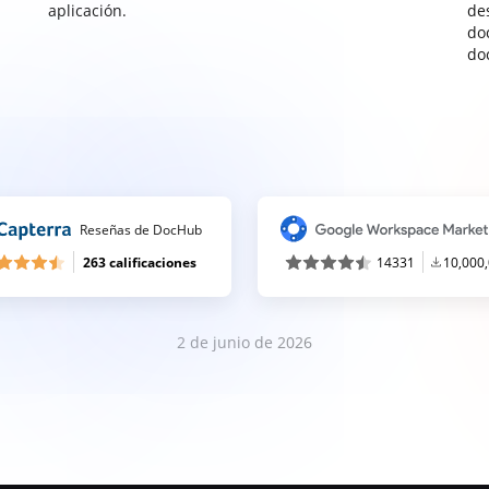
aplicación.
de
do
do
Reseñas de DocHub
263 calificaciones
14331
10,000
2 de junio de 2026