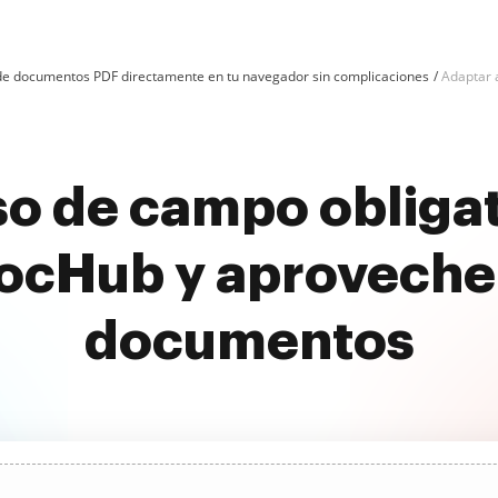
n de documentos PDF directamente en tu navegador sin complicaciones
Adaptar 
so de campo obliga
DocHub y aproveche
documentos