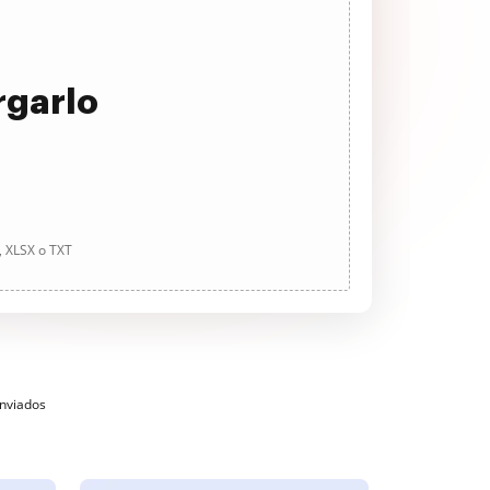
rgarlo
, XLSX o TXT
enviados