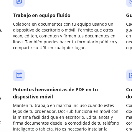
Trabajo en equipo fluido
Gu
Colabora en documentos con tu equipo usando un
Ca
,
dispositivo de escritorio o móvil. Permite que otros
gu
vean, editen, comenten y firmen tus documentos en
en 
línea. También puedes hacer tu formulario público y
ne
compartir su URL en cualquier lugar.
o 
Potentes herramientas de PDF en tu
Co
dispositivo móvil
do
e
Mantén tu trabajo en marcha incluso cuando estés
Co
lejos de tu ordenador. DocHub funciona en móvil con
do
la misma facilidad que en escritorio. Edita, anota y
ma
e
firma documentos desde la comodidad de tu teléfono
co
.
inteligente o tableta. No es necesario instalar la
enc