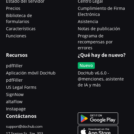
Estado del servidor
Centro Legal
Precios
Cumplimiento de Firma
Electrónica
Biblioteca de
formularios
Asistencia
Características
Notas de publicación
Funciones
Programa de
recompensas por
errores
Recursos
¿Qué hay de nuevo?
Nuevo
pdfFiller
Aplicación móvil DocHub
DocHub v6.6.0 -
@menciones, asistente
pdfFiller
de IA y más
US Legal Forms
SignNow
altaFlow
Instapage
Contáctanos
support@dochub.com
17 Station St., Ste. 303