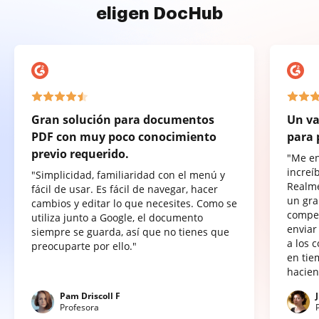
eligen DocHub
Gran solución para documentos
Un va
PDF con muy poco conocimiento
para 
previo requerido.
"Me e
increí
"Simplicidad, familiaridad con el menú y
Realme
fácil de usar. Es fácil de navegar, hacer
un gra
cambios y editar lo que necesites. Como se
compet
utiliza junto a Google, el documento
enviar
siempre se guarda, así que no tienes que
a los 
preocuparte por ello."
en tie
hacien
Pam Driscoll F
Profesora