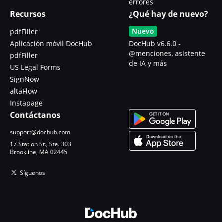
errores
Recursos
¿Qué hay de nuevo?
Nuevo
pdfFiller
Aplicación móvil DocHub
DocHub v6.6.0 -
@menciones, asistente
pdfFiller
de IA y más
US Legal Forms
SignNow
altaFlow
Instapage
Contáctanos
support@dochub.com
17 Station St., Ste. 303
Brookline, MA 02445
Síguenos