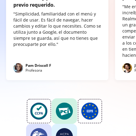
previo requerido.
"Me e
increí
"Simplicidad, familiaridad con el menú y
Realme
fácil de usar. Es fácil de navegar, hacer
un gra
cambios y editar lo que necesites. Como se
compet
utiliza junto a Google, el documento
enviar
siempre se guarda, así que no tienes que
a los 
preocuparte por ello."
en tie
hacien
Pam Driscoll F
Profesora