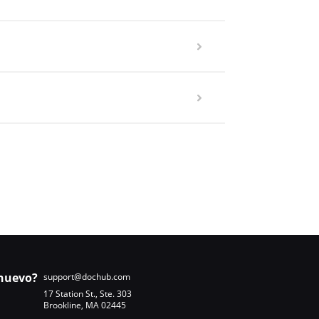
nuevo?
support@dochub.com
17 Station St., Ste. 303
Brookline, MA 02445