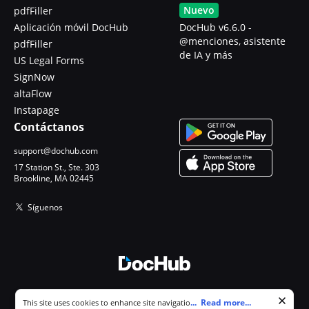
Nuevo
pdfFiller
Aplicación móvil DocHub
DocHub v6.6.0 -
@menciones, asistente
pdfFiller
de IA y más
US Legal Forms
SignNow
altaFlow
Instapage
Contáctanos
support@dochub.com
17 Station St., Ste. 303
Brookline, MA 02445
Síguenos
© 2026 DocHub, LLC
Cookie consent notice
...
Read more...
This site uses cookies to enhance site navigation and personalize
Todos los derechos reservados.