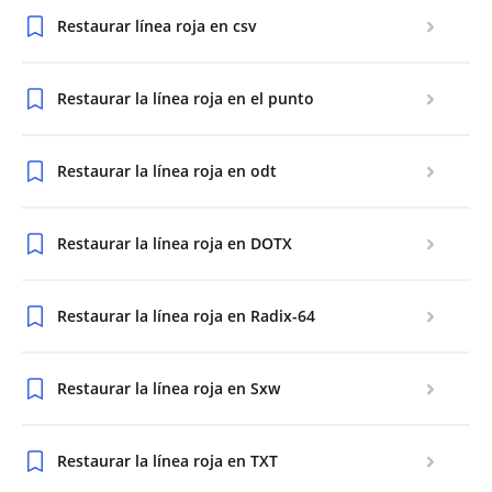
Restaurar línea roja en csv
Restaurar la línea roja en el punto
Restaurar la línea roja en odt
Restaurar la línea roja en DOTX
Restaurar la línea roja en Radix-64
Restaurar la línea roja en Sxw
Restaurar la línea roja en TXT