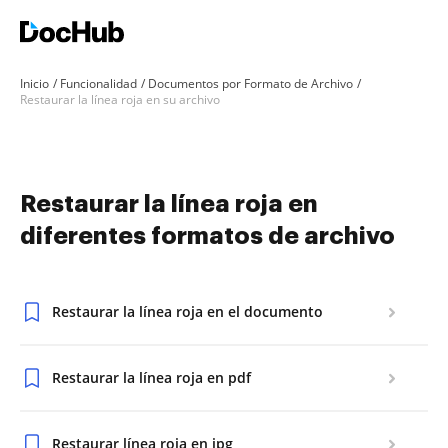
Inicio
Funcionalidad
Documentos por Formato de Archivo
Restaurar la línea roja en su archivo
Restaurar la línea roja en
diferentes formatos de archivo
Restaurar la línea roja en el documento
Restaurar la línea roja en pdf
Restaurar línea roja en jpg