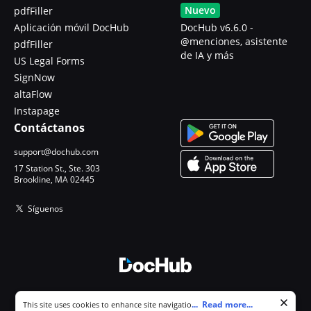
Nuevo
pdfFiller
Aplicación móvil DocHub
DocHub v6.6.0 -
@menciones, asistente
pdfFiller
de IA y más
US Legal Forms
SignNow
altaFlow
Instapage
Contáctanos
support@dochub.com
17 Station St., Ste. 303
Brookline, MA 02445
Síguenos
© 2026 DocHub, LLC
Cookie consent notice
...
Read more...
This site uses cookies to enhance site navigation and personalize
Todos los derechos reservados.