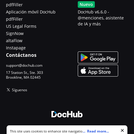
Nuevo
pdfFiller
Aplicación móvil DocHub
DocHub v6.6.0 -
@menciones, asistente
pdfFiller
de IA y más
US Legal Forms
SignNow
altaFlow
Instapage
Contáctanos
support@dochub.com
17 Station St., Ste. 303
Brookline, MA 02445
Síguenos
© 2026 DocHub, LLC
Cookie consent notice
...
Read more...
This site uses cookies to enhance site navigation and personalize
Todos los derechos reservados.