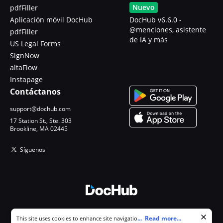
Nuevo
pdfFiller
Aplicación móvil DocHub
DocHub v6.6.0 -
@menciones, asistente
pdfFiller
de IA y más
US Legal Forms
SignNow
altaFlow
Instapage
Contáctanos
support@dochub.com
17 Station St., Ste. 303
Brookline, MA 02445
Síguenos
© 2026 DocHub, LLC
Cookie consent notice
...
Read more...
This site uses cookies to enhance site navigation and personalize
Todos los derechos reservados.