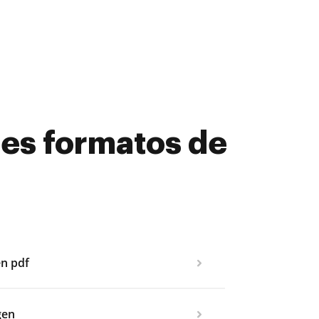
tes formatos de
en pdf
gen