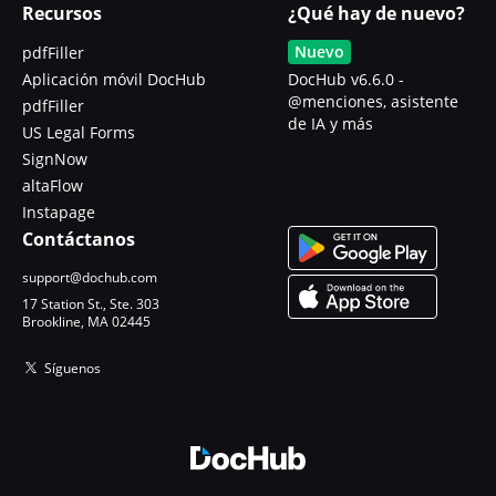
Recursos
¿Qué hay de nuevo?
Nuevo
pdfFiller
Aplicación móvil DocHub
DocHub v6.6.0 -
@menciones, asistente
pdfFiller
de IA y más
US Legal Forms
SignNow
altaFlow
Instapage
Contáctanos
support@dochub.com
17 Station St., Ste. 303
Brookline, MA 02445
Síguenos