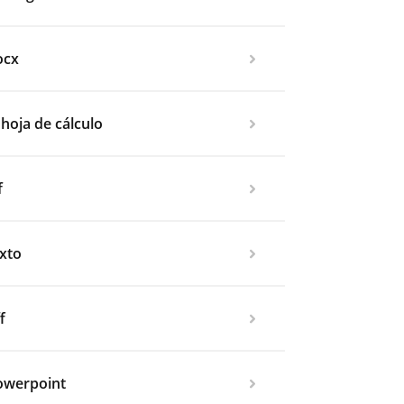
ocx
 hoja de cálculo
f
exto
f
powerpoint