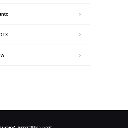
unto
DOTX
xw
nuevo?
support@dochub.com