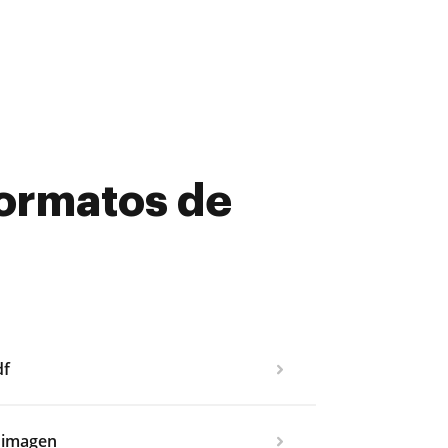
formatos de
df
a imagen