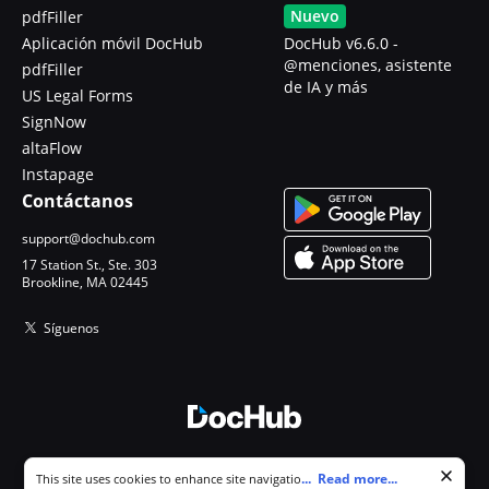
Nuevo
pdfFiller
Aplicación móvil DocHub
DocHub v6.6.0 -
@menciones, asistente
pdfFiller
de IA y más
US Legal Forms
SignNow
altaFlow
Instapage
Contáctanos
support@dochub.com
17 Station St., Ste. 303
Brookline, MA 02445
Síguenos
© 2026 DocHub, LLC
Cookie consent notice
...
Read more...
This site uses cookies to enhance site navigation and personalize
Todos los derechos reservados.